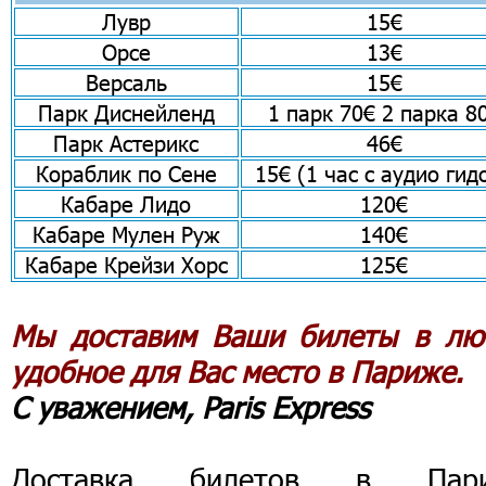
Лувр
15€
Орсе
13€
Версаль
15€
Парк Диснейленд
1 парк 70€ 2 парка 8
Парк Астерикс
46€
Кораблик по Сене
15€ (1 час с аудио гид
Кабаре Лидо
120€
Кабаре Мулен Руж
140€
Кабаре Крейзи Хорс
125€
Мы доставим Ваши билеты в лю
удобное для Вас место в Париже.
С уважением, Paris Express
Доставка билетов в Пар