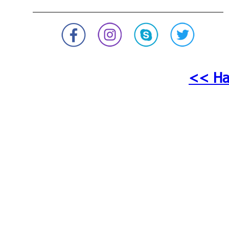
<< На