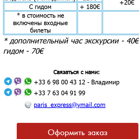
+20€
С гидом
+ 180€
* в стоимость не
включены входные
билеты
* дополнительный час экскурсии - 40€
гидом - 70€
Связаться с нами:
+33 6 98 00 43 12
- Владимир
+33 7 63 04 91 99
paris_express@ymail.com