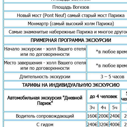
Площадь Вогезов
Новый мост (Pont Neuf) самый старый мост Парижа
Монмартр (самый высокий холм Парижа)
Самые знаменитые набережные Парижа и многое другое
ПРИМЕРНАЯ ПРОГРАММА ЭКСКУРСИИ
Начало экскурсии - холл Вашего отеля
*в любое врем
или по договоренности
Место завершения - холл Вашего отеля
*в любое врем
или по договоренности
Длительность экскурсии
3 – 5 часов
ТАРИФЫ НА ИНДИВИДУАЛЬНУЮ ЭКСКУРСИЮ
до 4 человек
Автомобильная экскурсия "Дневной
че
Париж"
3ч
4ч
5ч
Водитель сопровождающий
160€
200€
240€
2
С гидом
240€
320€
400€
2